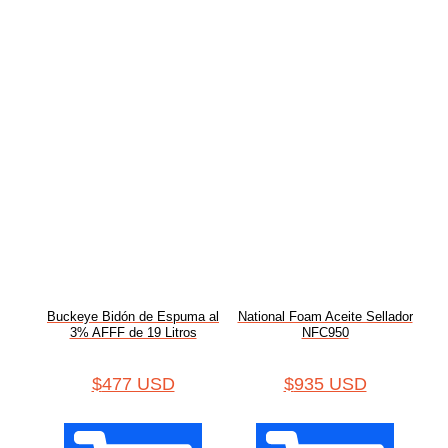
Buckeye Bidón de Espuma al
National Foam Aceite Sellador
3% AFFF de 19 Litros
NFC950
$
477 USD
$
935 USD