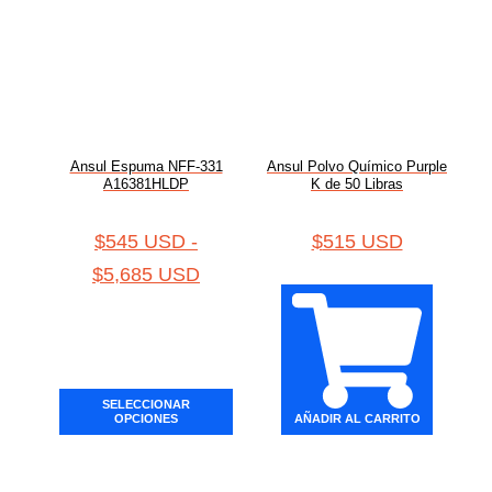
Ansul Espuma NFF-331
Ansul Polvo Químico Purple
A16381HLDP
K de 50 Libras
$
545 USD
-
$
515 USD
$
5,685 USD
SELECCIONAR
OPCIONES
AÑADIR AL CARRITO