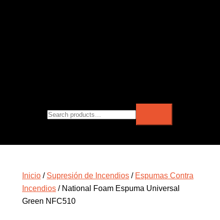
Inicio
/
Supresión de Incendios
/
Espumas Contra
Incendios
/ National Foam Espuma Universal
Green NFC510