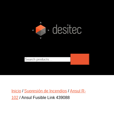
Inicio
/
Supresión de Incendios
/
Ansul R-
102
/ Ansul Fusible Link 439088