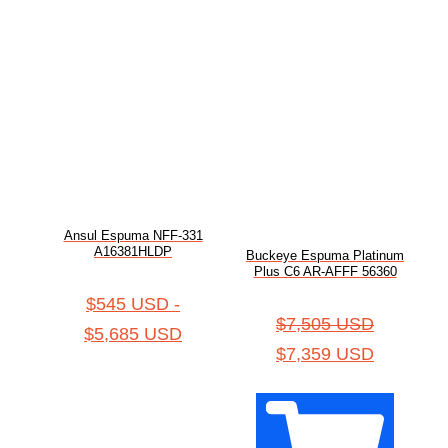
Ansul Espuma NFF-331
A16381HLDP
Buckeye Espuma Platinum
Plus C6 AR-AFFF 56360
$
545 USD
-
$
7,505 USD
$
5,685 USD
$
7,359 USD