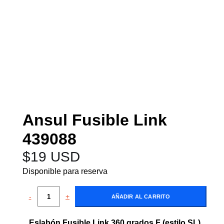
Ansul Fusible Link
439088
$
19 USD
Disponible para reserva
-
+
AÑADIR AL CARRITO
Eslabón Fusible Link 360 grados F (estilo SL)