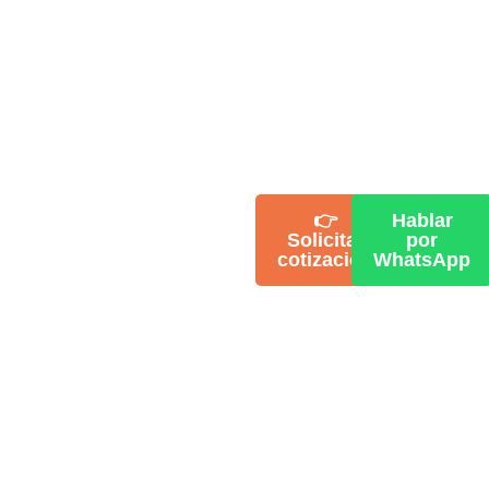
Instalación de
👉
Hablar
CCTV para
Solicitar
por
Empresas
cotización
WhatsApp
Implementamos
soluciones de
CCTV profesional
para ayudarte a
monitorear áreas
clave, revisar
eventos y
mantener mayor
control dentro de tu
instalación.