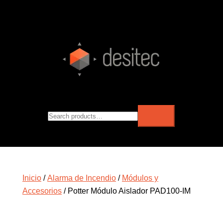
Inicio
/
Alarma de Incendio
/
Módulos y
Accesorios
/ Potter Módulo Aislador PAD100-IM