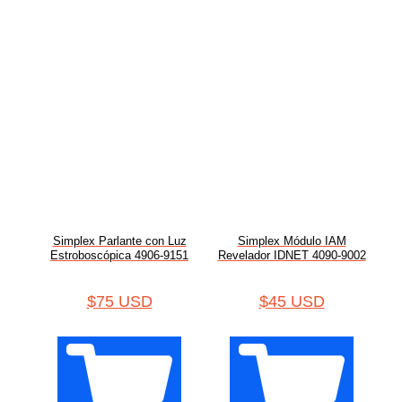
Simplex Parlante con Luz
Simplex Módulo IAM
Estroboscópica 4906-9151
Revelador IDNET 4090-9002
$
75 USD
$
45 USD