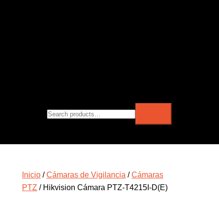
Inicio
/
Cámaras de Vigilancia
/
Cámaras
PTZ
/ Hikvision Cámara PTZ-T4215I-D(E)