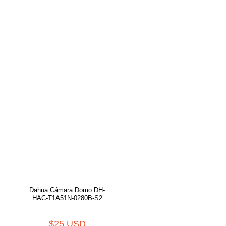
Dahua Cámara Domo DH-
HAC-T1A51N-0280B-S2
$
25 USD