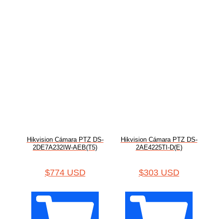
Hikvision Cámara PTZ DS-
Hikvision Cámara PTZ DS-
2DE7A232IW-AEB(T5)
2AE4225TI-D(E)
$
774 USD
$
303 USD