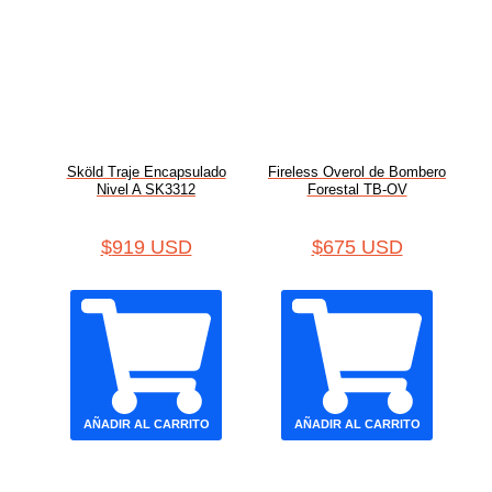
Sköld Traje Encapsulado
Fireless Overol de Bombero
Nivel A SK3312
Forestal TB-OV
$
919 USD
$
675 USD
AÑADIR AL CARRITO
AÑADIR AL CARRITO