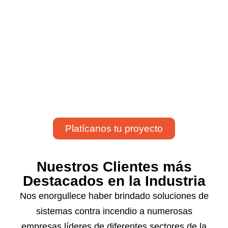
en Guadalajara
Como empresa de seguridad, brindamos una
gama de servicios para la protección de
incendios como consultoría, diseño,
instalación, mantenimiento y venta de equipos
para poder desarrollar tu proyecto de manera
segura y confiable.
Platícanos tu proyecto
Nuestros Clientes más
Destacados en la Industria
Nos enorgullece haber brindado soluciones de
sistemas contra incendio a numerosas
empresas líderes de diferentes sectores de la