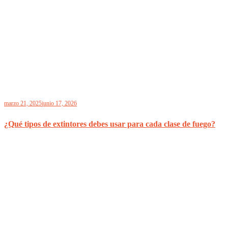
marzo 21, 2025
junio 17, 2026
¿Qué tipos de extintores debes usar para cada clase de fuego?