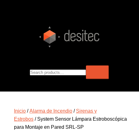
Inicio
/
Alarma de Incendio
/
Sirenas y
Estrobos
/ System Sensor Lámpara Estroboscópica
para Montaje en Pared SRL-SP