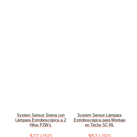
System Sensor Sirena con
System Sensor Lámpara
Lámpara Estroboscópica a 2
Estroboscópica para Montaje
Hilos P2W-L
en Techo SC-RL
$
77 USD
$
57 USD