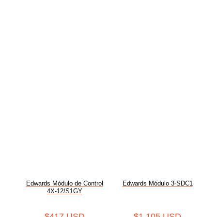
Edwards Módulo de Control
Edwards Módulo 3-SDC1
4X-12/S1GY
$
417 USD
$
1,105 USD