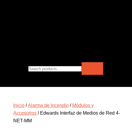
Inicio
/
Alarma de Incendio
/
Módulos y
Accesorios
/ Edwards Interfaz de Medios de Red 4-
NET-MM