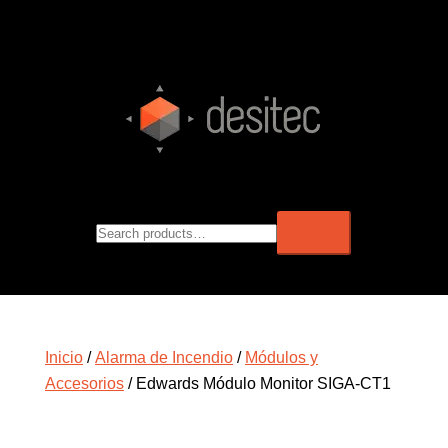
Inicio
/
Alarma de Incendio
/
Módulos y
Accesorios
/ Edwards Módulo Monitor SIGA-CT1