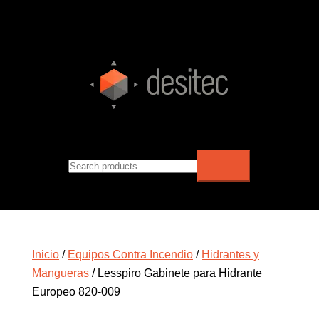
Inicio
/
Equipos Contra Incendio
/
Hidrantes y
Mangueras
/ Lesspiro Gabinete para Hidrante
Europeo 820-009