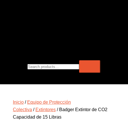
Inicio
/
Equipo de Protección
Colectiva
/
Extintores
/ Badger Extintor de CO2
Capacidad de 15 Libras