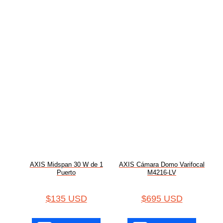
AXIS Midspan 30 W de 1
AXIS Cámara Domo Varifocal
Puerto
M4216-LV
$
135 USD
$
695 USD