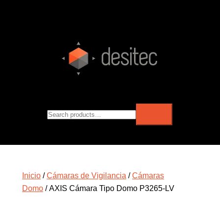
Inicio
/
Cámaras de Vigilancia
/
Cámaras
Domo
/ AXIS Cámara Tipo Domo P3265-LV