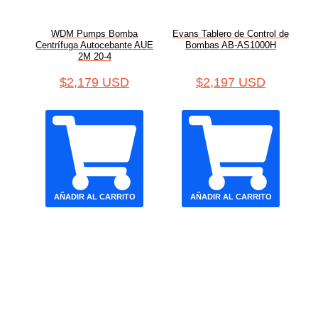
WDM Pumps Bomba
Evans Tablero de Control de
Centrífuga Autocebante AUE
Bombas AB-AS1000H
2M 20-4
$
2,179 USD
$
2,197 USD
AÑADIR AL CARRITO
AÑADIR AL CARRITO