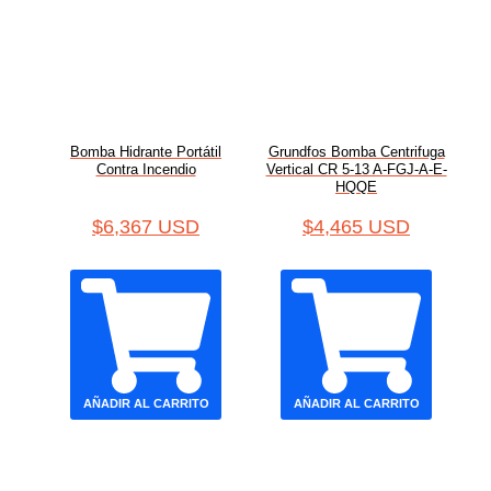
Bomba Hidrante Portátil
Grundfos Bomba Centrifuga
Contra Incendio
Vertical CR 5-13 A-FGJ-A-E-
HQQE
$
6,367 USD
$
4,465 USD
AÑADIR AL CARRITO
AÑADIR AL CARRITO