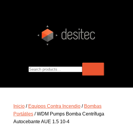
Inicio
/
Equipos Contra Incendio
/
Bombas
Portátiles
/ WDM Pumps Bomba Centrífuga
Autocebante AUE 1.5 10-4