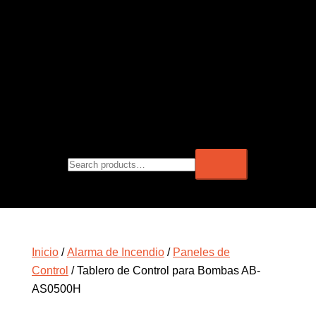
Inicio
/
Alarma de Incendio
/
Paneles de
Control
/ Tablero de Control para Bombas AB-
AS0500H