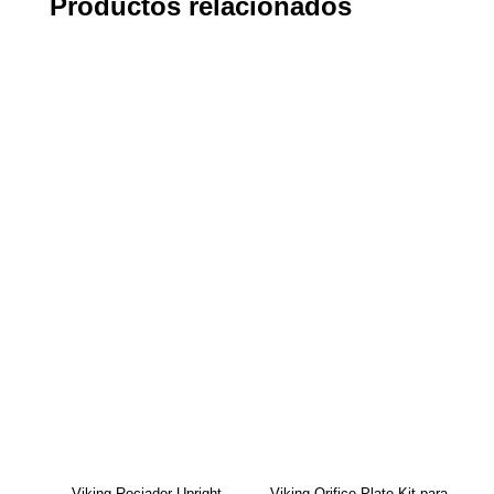
Productos relacionados
Viking Rociador Upright
Viking Orifice Plate Kit para