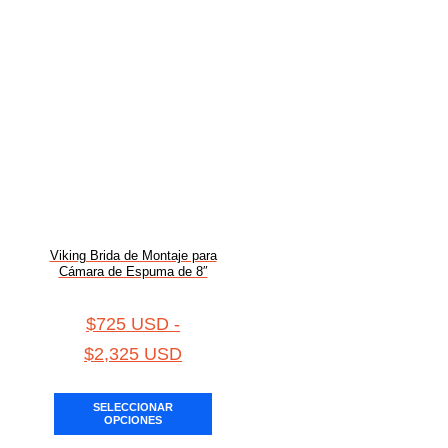
Viking Brida de Montaje para
Cámara de Espuma de 8″
$
725 USD
-
$
2,325 USD
SELECCIONAR
OPCIONES