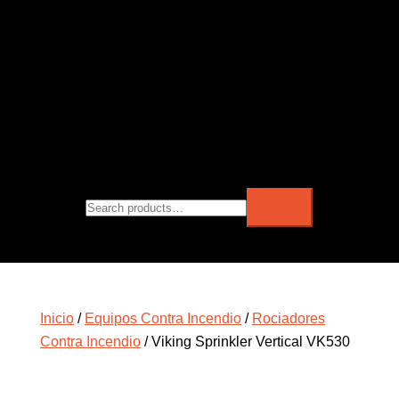
Inicio
/
Equipos Contra Incendio
/
Rociadores
Contra Incendio
/ Viking Sprinkler Vertical VK530