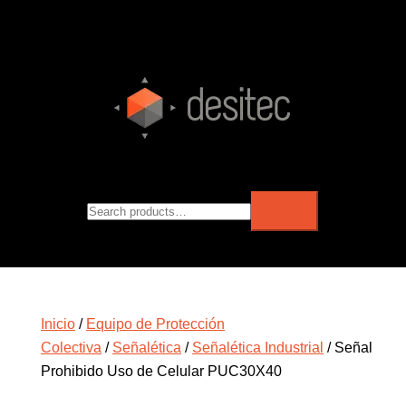
Inicio
/
Equipo de Protección
Colectiva
/
Señalética
/
Señalética Industrial
/ Señal
Prohibido Uso de Celular PUC30X40