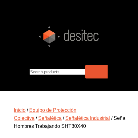
Inicio
/
Equipo de Protección
Colectiva
/
Señalética
/
Señalética Industrial
/ Señal
Hombres Trabajando SHT30X40