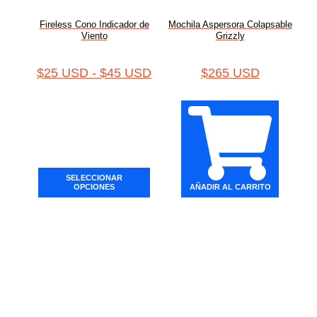
Fireless Cono Indicador de
Mochila Aspersora Colapsable
Viento
Grizzly
$
25 USD
-
$
45 USD
$
265 USD
SELECCIONAR
OPCIONES
AÑADIR AL CARRITO