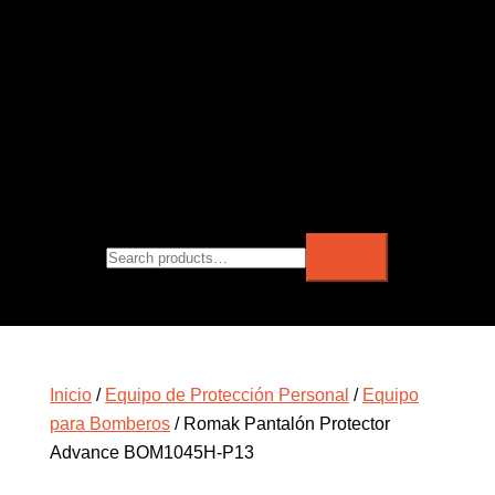
Inicio
/
Equipo de Protección Personal
/
Equipo
para Bomberos
/ Romak Pantalón Protector
Advance BOM1045H-P13