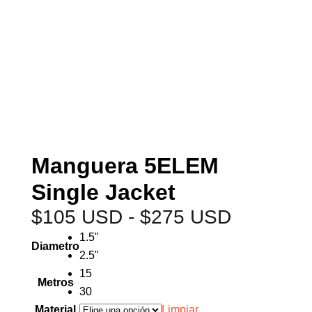
Manguera 5ELEM
Single Jacket
$
105 USD
-
$
275 USD
1.5"
Diametro
2.5"
15
Metros
30
Material
Limpiar