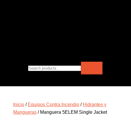
Inicio
/
Equipos Contra Incendio
/
Hidrantes y
Mangueras
/ Manguera 5ELEM Single Jacket