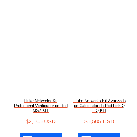
Fluke Networks Kit
Fluke Networks Kit Avanzado
Profesional Verificador de Red
de Calificador de Red LinkIQ
MS2-KIT
LIQ-KIT
$
2,105 USD
$
5,505 USD