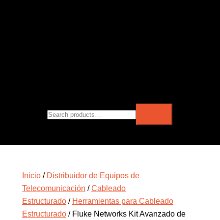
Inicio
/
Distribuidor de Equipos de
Telecomunicación
/
Cableado
Estructurado
/
Herramientas para Cableado
Estructurado
/ Fluke Networks Kit Avanzado de