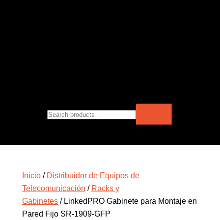
Inicio
/
Distribuidor de Equipos de
Telecomunicación
/
Racks y
Gabinetes
/ LinkedPRO Gabinete para Montaje en
Pared Fijo SR-1909-GFP