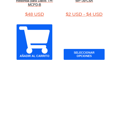
Redonda para Datos TH-
WP-39-C6A
MCPD-B
$
48 USD
$
2 USD
-
$
4 USD
SELECCIONAR
AÑADIR AL CARRITO
OPCIONES