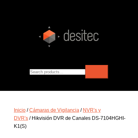
Inicio
/
Cámaras de Vigilancia
/
NVR's y
DVR's
/ Hikvisión DVR de Canales DS-7104HGHI-
K1(S)