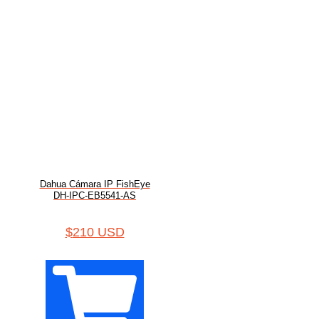
Dahua Cámara IP FishEye
DH-IPC-EB5541-AS
$
210 USD