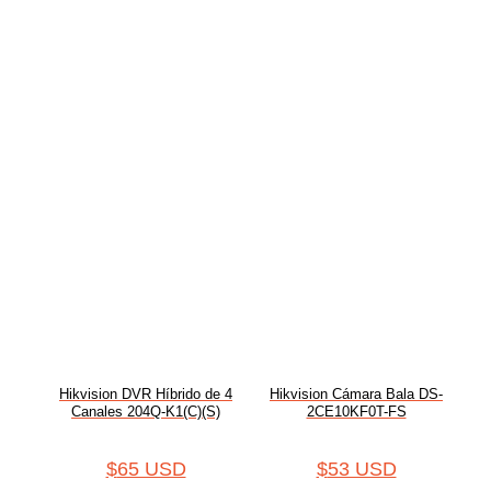
Hikvision DVR Híbrido de 4
Hikvision Cámara Bala DS-
Canales 204Q-K1(C)(S)
2CE10KF0T-FS
$
65 USD
$
53 USD