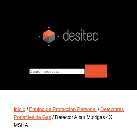
Inicio
/
Equipo de Protección Personal
/
Detectores
Portátiles de Gas
/ Detector Altair Multigas 4X
MSHA