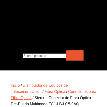
Inicio
/
Distribuidor de Equipos de
Telecomunicación
/
Fibra Óptica
/
Conectores para
Fibra Óptica
/ Siemon Conector de Fibra Óptica
Pre-Pulido Multimodo FC1-LB-LC5-9AQ