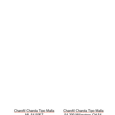
Charofil Charola Tipo Malla
Charofil Charola Tipo Malla
ML-54-50EZ
54-200 Milímetros CH-54-