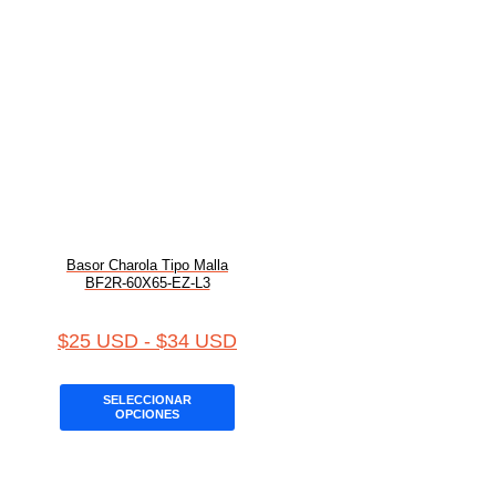
Basor Charola Tipo Malla
BF2R-60X65-EZ-L3
$
25 USD
-
$
34 USD
SELECCIONAR
OPCIONES