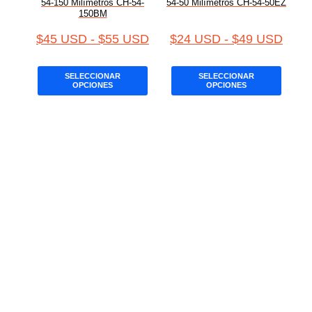
54-150 Milímetros CH-54-
54-50 Milímetros CH-54-50EZ
150BM
$
45 USD
-
$
55 USD
$
24 USD
-
$
49 USD
SELECCIONAR
SELECCIONAR
OPCIONES
OPCIONES