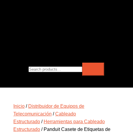
Inicio
/
Distribuidor de Equipos de
Telecomunicación
/
Cableado
Estructurado
/
Herramientas para Cableado
Estructurado
/ Panduit Casete de Etiquetas de