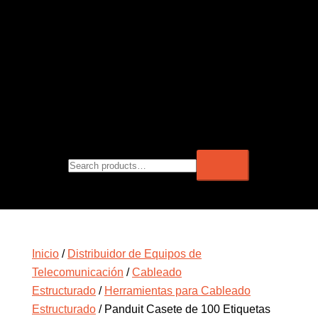
Inicio
/
Distribuidor de Equipos de
Telecomunicación
/
Cableado
Estructurado
/
Herramientas para Cableado
Estructurado
/ Panduit Casete de 100 Etiquetas