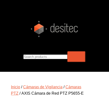
Inicio
/
Cámaras de Vigilancia
/
Cámaras
PTZ
/ AXIS Cámara de Red PTZ P5655-E