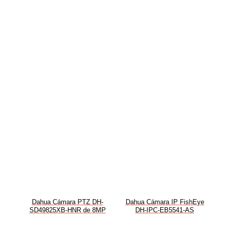
Dahua Cámara PTZ DH-
Dahua Cámara IP FishEye
SD49825XB-HNR de 8MP
DH-IPC-EB5541-AS