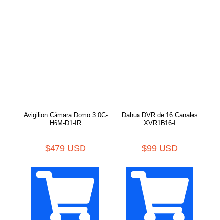
Avigilion Cámara Domo 3.0C-
Dahua DVR de 16 Canales
H6M-D1-IR
XVR1B16-I
$
479 USD
$
99 USD