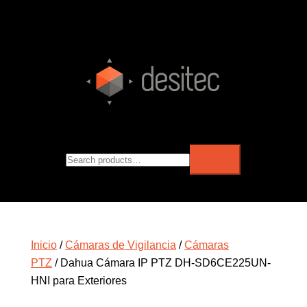
Inicio
/
Cámaras de Vigilancia
/
Cámaras
PTZ
/ Dahua Cámara IP PTZ DH-SD6CE225UN-
HNI para Exteriores