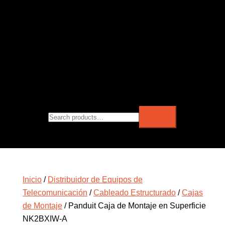
Inicio
/
Distribuidor de Equipos de
Telecomunicación
/
Cableado Estructurado
/
Cajas
de Montaje
/ Panduit Caja de Montaje en Superficie
NK2BXIW-A