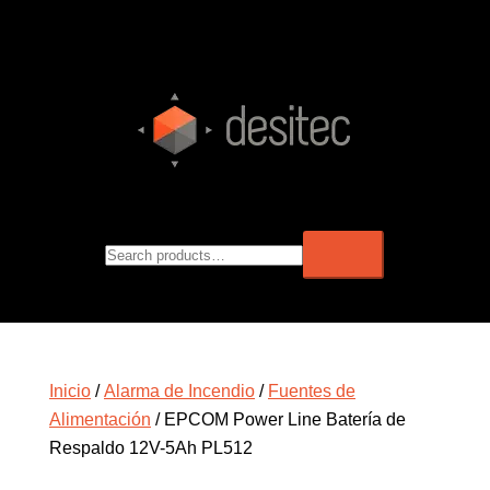
Inicio
/
Alarma de Incendio
/
Fuentes de
Alimentación
/ EPCOM Power Line Batería de
Respaldo 12V-5Ah PL512