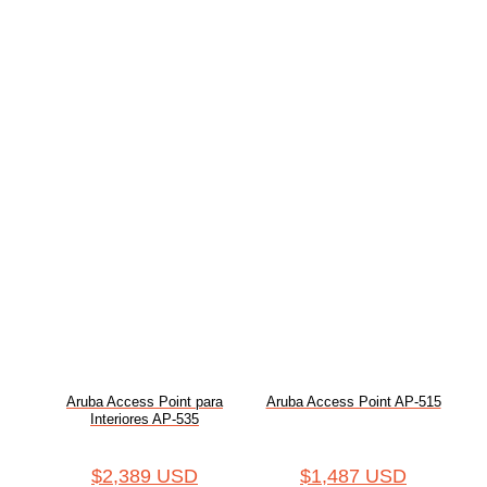
Aruba Access Point para
Aruba Access Point AP-515
Interiores AP-535
$
2,389 USD
$
1,487 USD