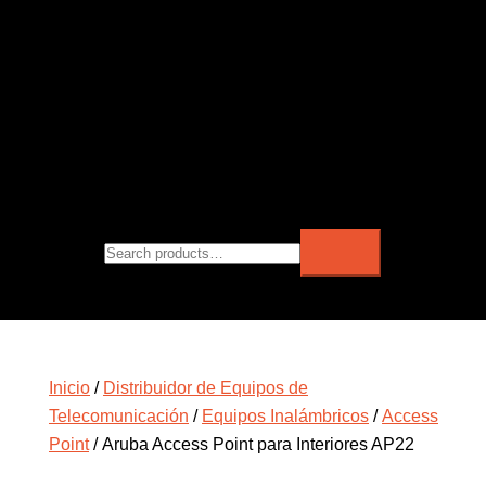
Inicio
/
Distribuidor de Equipos de
Telecomunicación
/
Equipos Inalámbricos
/
Access
Point
/ Aruba Access Point para Interiores AP22