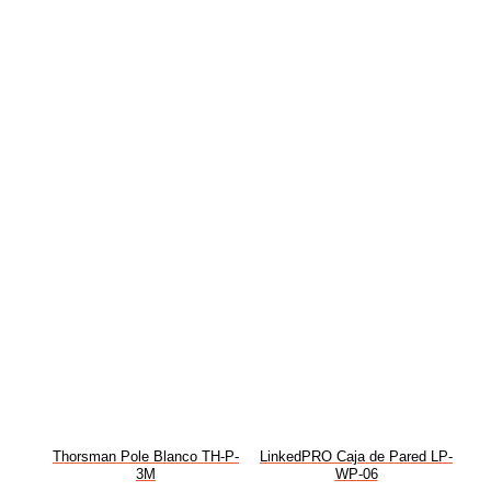
Thorsman Pole Blanco TH-P-
LinkedPRO Caja de Pared LP-
3M
WP-06