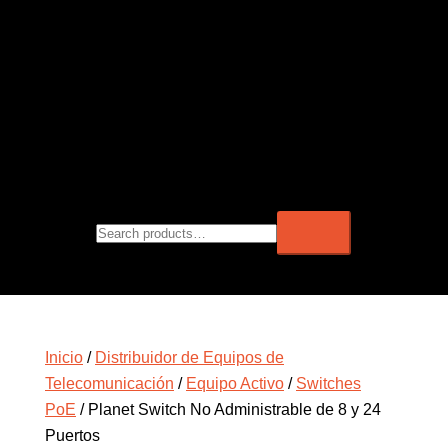
Inicio
/
Distribuidor de Equipos de
Telecomunicación
/
Equipo Activo
/
Switches
PoE
/ Planet Switch No Administrable de 8 y 24
Puertos