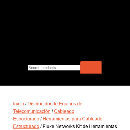
Inicio
/
Distribuidor de Equipos de
Telecomunicación
/
Cableado
Estructurado
/
Herramientas para Cableado
Estructurado
/ Fluke Networks Kit de Herramientas