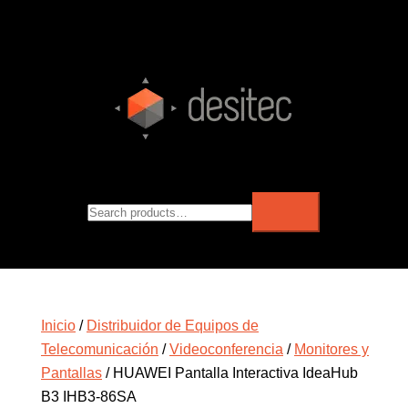
Inicio
/
Distribuidor de Equipos de
Telecomunicación
/
Videoconferencia
/
Monitores y
Pantallas
/ HUAWEI Pantalla Interactiva IdeaHub
B3 IHB3-86SA