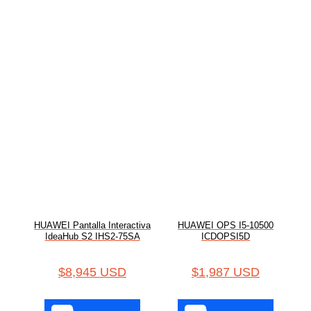
HUAWEI Pantalla Interactiva
HUAWEI OPS I5-10500
IdeaHub S2 IHS2-75SA
ICDOPSI5D
$
8,945 USD
$
1,987 USD