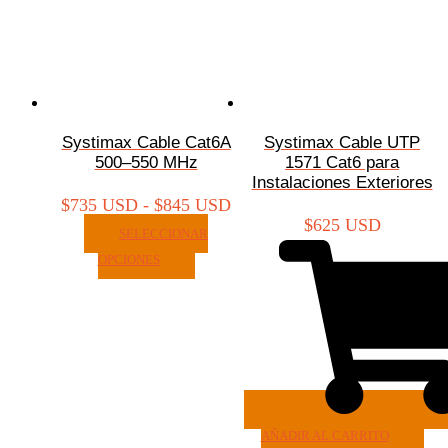
Systimax Cable Cat6A
Systimax Cable UTP
500–550 MHz
1571 Cat6 para
Instalaciones Exteriores
$
735 USD
-
$
845 USD
$
625 USD
SELECCIONAR
OPCIONES
AÑADIR AL CARRITO