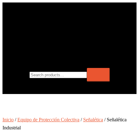
Inicio
/
Equipo de Protección Colectiva
/
Señalética
/ Señalética
Industrial